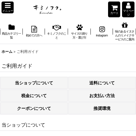
メニュー
マイペー
カート
ジ
味のあるイヌさ
商品カテゴリ一
キミノフクのこ
サイズの測り
初めての方へ
instagram
んのリメイクサ
覧
と
方・選び方
ービスのご案内
ホーム
>
ご利用ガイド
ご利用ガイド
当ショップについて
送料について
税金について
お支払い方法
クーポンについて
推奨環境
当ショップについて