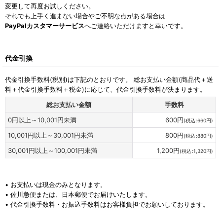
変更して再度お試しください。
それでも上手く進まない場合やご不明な点がある場合は
PayPalカスタマーサービス
へご連絡いただけますと幸いです。
代金引換
代金引換手数料
(税別)
は下記のとおりです。 総お支払い金額(商品代＋送
料＋代金引換手数料＋税金)に応じて、代金引換手数料が決まります。
総お支払い金額
手数料
0
円
以上～10,001
円
未満
600
円
(
税込
:
660
円
)
10,001
円
以上～30,001
円
未満
800
円
(
税込
:
880
円
)
30,001
円
以上～100,001
円
未満
1,200
円
(
税込
:
1,320
円
)
• お支払いは現金のみとなります。
• 佐川急便または、日本郵便でお届けいたします。
• 代金引換手数料・お振込手数料はお客様負担でお願いしております。