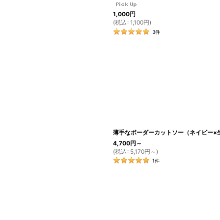
1,000
円
(
税込
:
1,100
円
)
3
件
薄手なボーダーカットソー（ネイビー×
4,700
円
～
(
税込
:
5,170
円
～
)
1
件