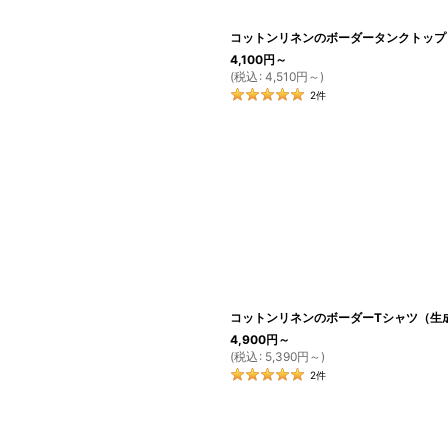
コットンリネンのボーダータンクトップ
4,100
円
～
(
税込
:
4,510
円
～
)
2
件
コットンリネンのボーダーTシャツ（生
4,900
円
～
(
税込
:
5,390
円
～
)
2
件