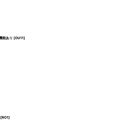
機能あり
[
OU11
]
[
RO1
]