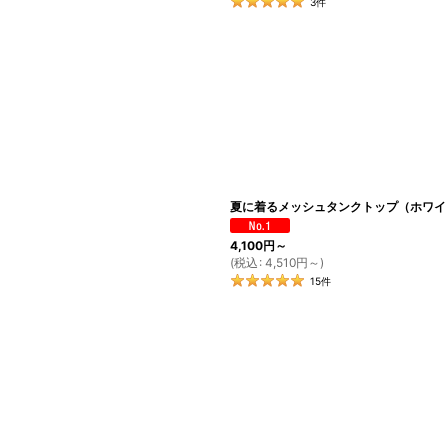
3
件
夏に着るメッシュタンクトップ（ホワイ
4,100
円
～
(
税込
:
4,510
円
～
)
15
件