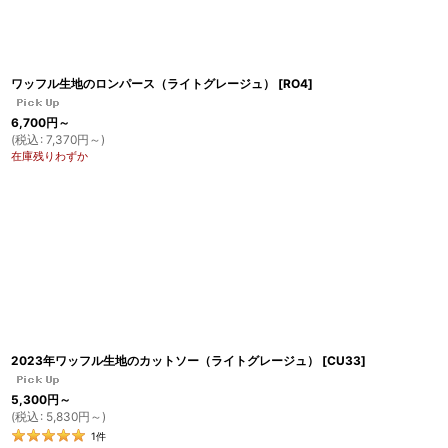
ワッフル生地のロンパース（ライトグレージュ）
[
RO4
]
6,700
円
～
(
税込
:
7,370
円
～
)
在庫残りわずか
2023年ワッフル生地のカットソー（ライトグレージュ）
[
CU33
]
5,300
円
～
(
税込
:
5,830
円
～
)
1
件