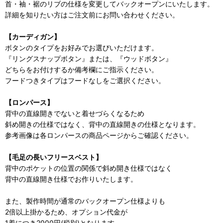
首・袖・裾のリブの仕様を変更してバックオープンにいたします。
詳細を知りたい方はご注文前にお問い合わせください。
【カーディガン】
ボタンのタイプをお好みでお選びいただけます。
『リングスナップボタン』または、『ウッドボタン』
どちらをお付けするか備考欄にご指示ください。
フードつきタイプはフードなしをご選択ください。
【ロンパース】
背中の直線開きでないと着せづらくなるため
斜め開きの仕様ではなく、背中の直線開きの仕様となります。
参考画像は各ロンパースの商品ページからご確認ください。
【毛足の長いフリースベスト】
背中のポケットの位置の関係で斜め開き仕様ではなく
背中の直線開き仕様でお作りいたします。
また、製作時間が通常のバックオープン仕様よりも
2倍以上掛かるため、オプション代金が
1着につき2000円(税別)となります。