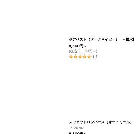
ボアベスト（ダークネイビー） ※撥水
8,500
円
～
(
税込
:
9,350
円
～
)
11
件
スウェットロンパース（オートミール）
6,800
円
～