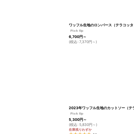
ワッフル生地のロンパース（テラコッタ
6,700
円
～
(
税込
:
7,370
円
～
)
2023年ワッフル生地のカットソー（テ
5,300
円
～
(
税込
:
5,830
円
～
)
在庫残りわずか