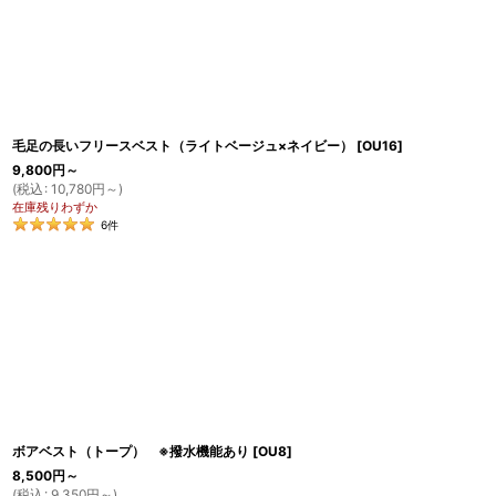
毛足の長いフリースベスト（ライトベージュ×ネイビー）
[
OU16
]
9,800
円
～
(
税込
:
10,780
円
～
)
在庫残りわずか
6
件
ボアベスト（トープ） ※撥水機能あり
[
OU8
]
8,500
円
～
(
税込
:
9,350
円
～
)