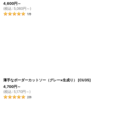
4,600
円
～
(
税込
:
5,060
円
～
)
1
件
薄手なボーダーカットソー（グレー×生成り）
[
CU35
]
4,700
円
～
(
税込
:
5,170
円
～
)
2
件