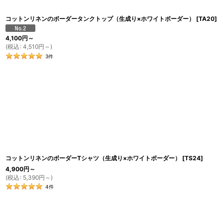
コットンリネンのボーダータンクトップ（生成り×ホワイトボーダー）
[
TA20
]
4,100
円
～
(
税込
:
4,510
円
～
)
3
件
コットンリネンのボーダーTシャツ（生成り×ホワイトボーダー）
[
TS24
]
4,900
円
～
(
税込
:
5,390
円
～
)
4
件