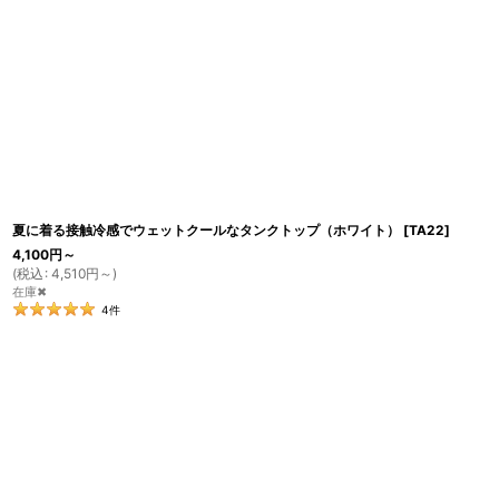
夏に着る接触冷感でウェットクールなタンクトップ（ホワイト）
[
TA22
]
4,100
円
～
(
税込
:
4,510
円
～
)
在庫✖
4
件