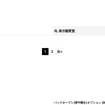
表示順変更
1
2
次
»
絞り込む
バックオープン(背中開き)オプション
[
B