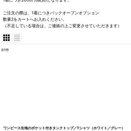
ご注文の際は、1着につきバックオープンオプション
数量2をカートへお入れください。
（不足している場合は、ご連絡の上ご変更させていただきます）
61
件
表示数
:
在庫あり
並び順
:
ワンピース生地のポケット付きタンクトップ／Tシャツ（ホワイト／グレー）