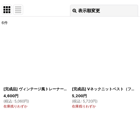
表示順変更
閉じる
6
件
表示数
:
在庫あり
並び順
:
絞り込む
[完成品] ヴィンテージ風トレーナー（杢ネイビー）
[完成品] Vネックニットベスト（フォーキーモカ）
4,600
円
5,200
円
(
税込
:
5,060
円
)
(
税込
:
5,720
円
)
在庫残りわずか
在庫残りわずか