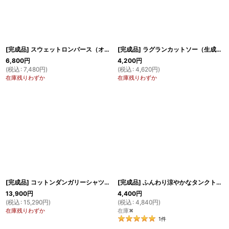
[完成品] スウェットロンパース（オートミール）
[完成品] ラグランカットソー（生成り×ネイビー）
6,800
円
4,200
円
(
税込
:
7,480
円
)
(
税込
:
4,620
円
)
在庫残りわずか
在庫残りわずか
[完成品] コットンダンガリーシャツ（ネイビー）
[完成品] ふんわり涼やかなタンクトップ（ブルー×ホワイト）
13,900
円
4,400
円
(
税込
:
15,290
円
)
(
税込
:
4,840
円
)
在庫残りわずか
在庫✖
1
件