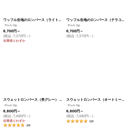
絞り込む
ワッフル生地のロンパース（ライトグレージュ）
[
RO4
]
ワッフル生地のロンパース（テラコッタ）
6,700
円
～
6,700
円
～
(
税込
:
7,370
円
～
)
(
税込
:
7,370
円
～
)
在庫残りわずか
スウェットロンパース（杢グレー）
[
RO2
]
スウェットロンパース（オートミール）
6,800
円
～
6,800
円
～
(
税込
:
7,480
円
～
)
(
税込
:
7,480
円
～
)
在庫残りわずか
5
件
3
件