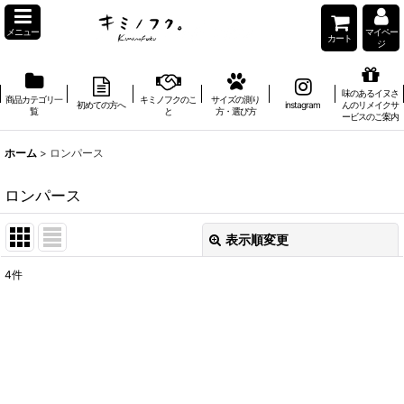
メニュー
マイペー
カート
ジ
味のあるイヌさ
商品カテゴリ一
キミノフクのこ
サイズの測り
初めての方へ
instagram
んのリメイクサ
覧
と
方・選び方
ービスのご案内
ホーム
>
ロンパース
ロンパース
表示順変更
閉じる
4
件
表示数
:
在庫あり
並び順
: