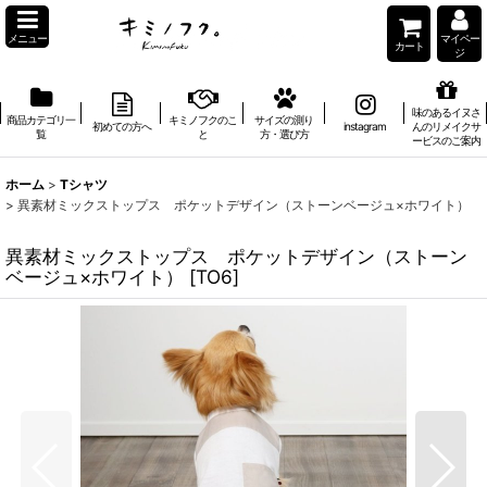
メニュー
マイペー
カート
ジ
味のあるイヌさ
商品カテゴリ一
キミノフクのこ
サイズの測り
初めての方へ
instagram
んのリメイクサ
覧
と
方・選び方
ービスのご案内
ホーム
>
Tシャツ
>
異素材ミックストップス ポケットデザイン（ストーンベージュ×ホワイト）
異素材ミックストップス ポケットデザイン（ストーン
ベージュ×ホワイト）
[
TO6
]