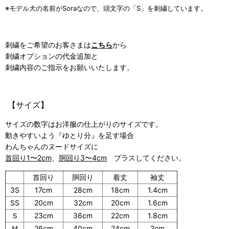
※モデル犬の名前がSoraなので、頭文字の「S」を刺繍しています。
刺繍をご希望のお客さまは
こちら
から
刺繍オプションの代金追加と
刺繍内容のご指示をお願いいたします。
【サイズ】
サイズの数字はお洋服の仕上がりのサイズです。
動きやすいよう『ゆとり分』を足す場合
わんちゃんのヌードサイズに
首回り1〜2cm
、
胴回り3〜4cm
プラスしてください。
首回り
胴回り
着丈
袖丈
3S
17cm
28cm
18cm
1.4cm
SS
20cm
32cm
20cm
1.6cm
Ｓ
23cm
36cm
22cm
1.8cm
Ｍ
26cm
40cm
24cm
2cm