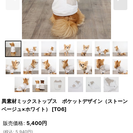
異素材ミックストップス ポケットデザイン（ストーン
ベージュ×ホワイト）
[
TO6
]
販売価格
:
5,400
円
(
税込
:
5,940
円
)