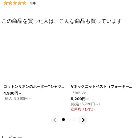
4
件
この商品を買った人は、こんな商品も買っています
コットンリネンのボーダーTシャツ（生成り×ホワイトボーダー）
[
TS24
]
Vネックニットベスト（フォーキーレッド）
4,900
円
～
(
税込
:
5,390
円
～
)
5,200
円
～
(
税込
:
5,720
円
～
)
在庫残りわずか
レビュー