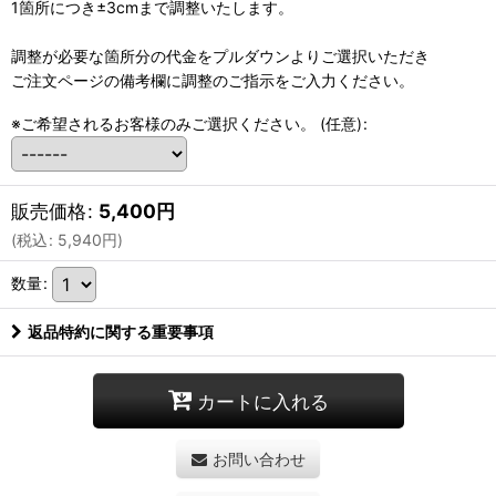
1箇所につき±3cmまで調整いたします。
調整が必要な箇所分の代金をプルダウンよりご選択いただき
ご注文ページの備考欄に調整のご指示をご入力ください。
※ご希望されるお客様のみご選択ください。
(任意)
:
販売価格
:
5,400
円
(
税込
:
5,940
円
)
数量
:
返品特約に関する重要事項
カートに入れる
お問い合わせ