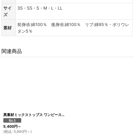
サイ
3S・SS・S・M・L・LL
ズ
前身頃:綿100％ 後身頃:綿100％ リブ:綿95％・ポリウレ
素材
タン5％
関連商品
異素材ミックストップス ワンピースデザイン（ストーンベージュ×ホワイト）
[
T
5,400
円
～
(
税込
:
5,940
円
～
)