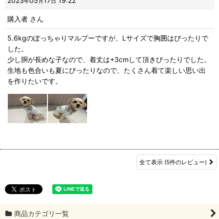
2023
05
17
19:22
年
月
日
購入者
さん
5.6kgのぽっちゃりマルプーですが、Lサイズで胸囲はぴったりで
した。
少し胴が長めな子なので、着丈は+3cmして頂きぴったりでした。
生地も色合いも夏にぴったりなので、たくさん着て楽しい思い出
を作りたいです。
全て表示
(5件のレビュー)
商品カテゴリ一覧