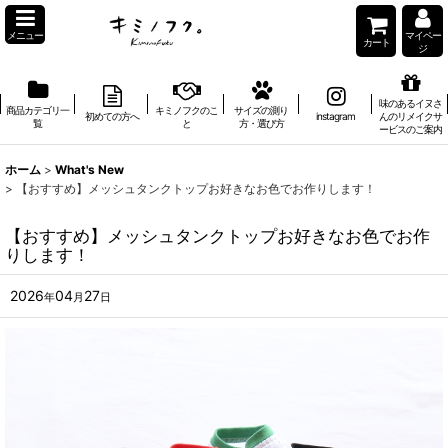
メニュー
マイペー
カート
ジ
味のあるイヌさ
商品カテゴリ一
キミノフクのこ
サイズの測り
初めての方へ
instagram
んのリメイクサ
覧
と
方・選び方
ービスのご案内
ホーム
>
What's New
>
【おすすめ】メッシュタンクトップお好きなお色でお作りします！
【おすすめ】メッシュタンクトップお好きなお色でお作
りします！
2026
04
27
年
月
日