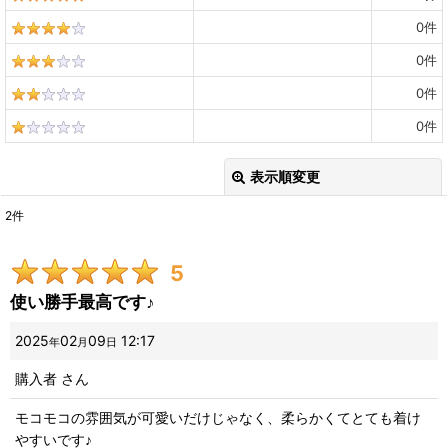
0
件
0
件
0
件
0
件
表示順変更
閉じる
2
件
レビュー検索
:
5
期間
:
使い勝手最高です♪
画像
:
2025
02
09
12:17
年
月
日
購入者
さん
星の数
:
モコモコの雰囲気が可愛いだけじゃなく、柔らかくてとても着け
やすいです♪
並び順
: