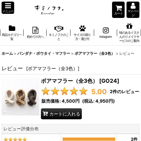
メニュー
マイペー
カート
ジ
味のあるイヌさ
商品カテゴリ一
キミノフクのこ
サイズの測り
初めての方へ
instagram
んのリメイクサ
覧
と
方・選び方
ービスのご案内
ホーム
>
バンダナ・ボウタイ・マフラー
>
ボアマフラー（全3色）
>
レビュー
レビュー
[
ボアマフラー（全3色）
]
ボアマフラー（全3色）
[
GO24
]
5.00
2
件のレビュー
販売価格
:
4,500円
(
税込
:
4,950円
)
カートに入れる
レビュー評価分布
2
件