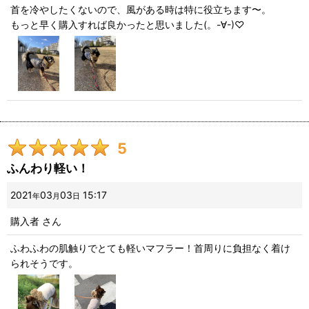
首を冷やしたくないので、風がある時は特に役立ちます〜。
もっと早く購入すれば良かったと思いました(。-∀-)♡
絞り込む
5
ふんわり軽い！
2021
03
03
15:17
年
月
日
購入者
さん
ふわふわの肌触りでとても軽いマフラー！首周りに負担なく着け
られそうです。