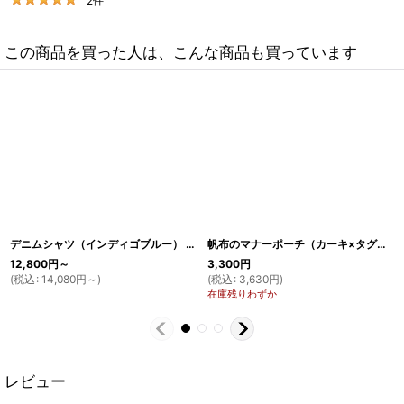
2
件
この商品を買った人は、こんな商品も買っています
デニムシャツ（インディゴブルー）
[
SH31
]
帆布のマナーポーチ（カーキ×タグ）
[
G
12,800
円
～
3,300
円
(
税込
:
14,080
円
～
)
(
税込
:
3,630
円
)
在庫残りわずか
レビュー