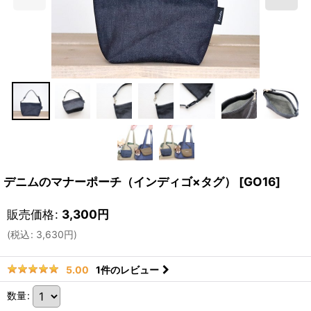
デニムのマナーポーチ（インディゴ×タグ）
[
GO16
]
販売価格
:
3,300
円
(
税込
:
3,630
円
)
1
件のレビュー
5.00
数量
: