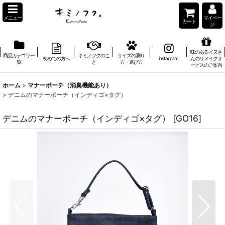
メニュー
マイペー
カート
ジ
味のあるイヌさ
商品カテゴリ一
キミノフクのこ
サイズの測り
初めての方へ
instagram
んのリメイクサ
覧
と
方・選び方
ービスのご案内
ホーム
>
マナーポーチ（消臭機能あり）
>
デニムのマナーポーチ（インディゴ×タグ）
デニムのマナーポーチ（インディゴ×タグ）
[
GO16
]