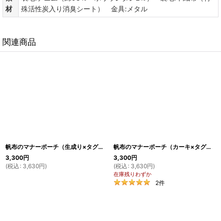
材
殊活性炭入り消臭シート） 金具:メタル
関連商品
帆布のマナーポーチ（生成り×タグ）
[
GO14
]
帆布のマナーポーチ（カーキ×タグ）
[
G
3,300
円
3,300
円
(
税込
:
3,630
円
)
(
税込
:
3,630
円
)
在庫残りわずか
2
件