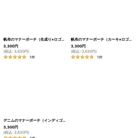
帆布のマナーポーチ（生成り×ロゴプリント）
[
GO11
]
帆布のマナーポーチ（カーキ×ロゴプリント）
3,300
円
3,300
円
(
税込
:
3,630
円
)
(
税込
:
3,630
円
)
1
件
1
件
デニムのマナーポーチ（インディゴ×ロゴプリント）
[
GO13
]
3,300
円
(
税込
:
3,630
円
)