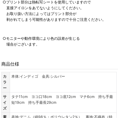
○プリント部分は熱転写シートを使用していますので
直接アイロンをあてないようにしてください。
お取り扱い方法によってはプリント部分が
剥がれてしまう可能性がありますので十分ご注意ください。
○モニターや動作環境により色の誤差が生じる
場合がございます。
商品仕様
カ
本体:インディゴ 金具:シルバー
ラ
ー
サ
タテ11cm ヨコ口18cm ヨコ底12cm マチ6cm 持ち手最
イ
短19cm 持ち手最長29cm
ズ
素
表地:デニム（綿98％・ポリウレタン2％） 裏地:不織布（特