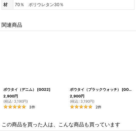
材
70％ ポリウレタン30％
関連商品
ボウタイ（デニム）
[
GO22
]
ボウタイ（ブラックウォッチ）
[
GO21
]
2,900
円
2,900
円
(
税込
:
3,190
円
)
(
税込
:
3,190
円
)
3
件
2
件
この商品を買った人は、こんな商品も買っています