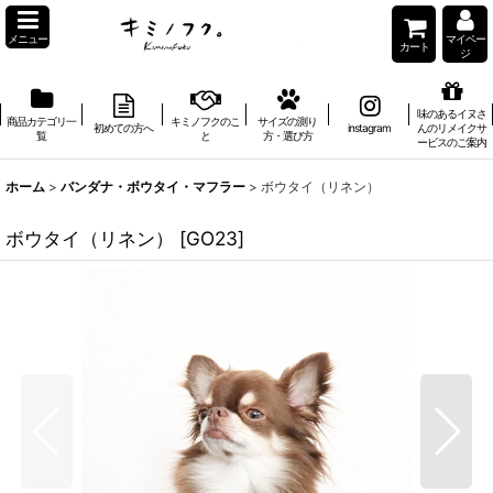
メニュー
マイペー
カート
ジ
味のあるイヌさ
商品カテゴリ一
キミノフクのこ
サイズの測り
初めての方へ
instagram
んのリメイクサ
覧
と
方・選び方
ービスのご案内
ホーム
>
バンダナ・ボウタイ・マフラー
>
ボウタイ（リネン）
ボウタイ（リネン）
[
GO23
]