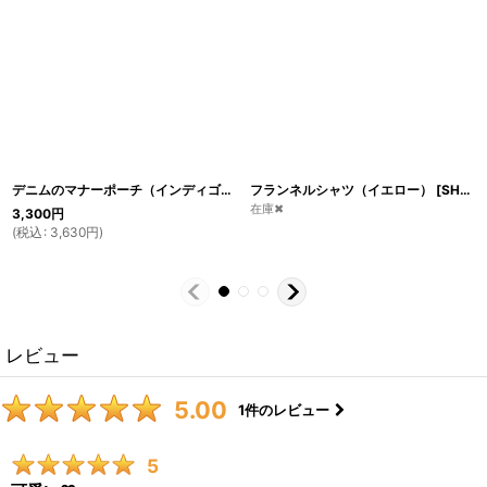
デニムのマナーポーチ（インディゴ×ロゴプリント）
フランネルシャツ（イエロー）
[
GO13
]
[
SH21
]
在庫✖
3,300
円
(
税込
:
3,630
円
)
レビュー
5.00
1
件のレビュー
5