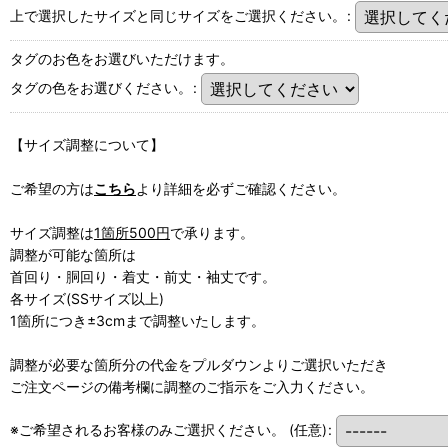
上で選択したサイズと同じサイズをご選択ください。
:
タグのお色をお選びいただけます。
タグの色をお選びください。
:
【サイズ調整について】
ご希望の方は
こちら
より詳細を必ずご確認ください。
サイズ調整は
1箇所500円
で承ります。
調整が可能な箇所は
首回り・胴回り・着丈・前丈・袖丈です。
各サイズ(SSサイズ以上)
1箇所につき±3cmまで調整いたします。
調整が必要な箇所分の代金をプルダウンよりご選択いただき
ご注文ページの備考欄に調整のご指示をご入力ください。
※ご希望されるお客様のみご選択ください。
(任意)
: