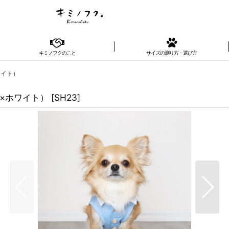
キミノフクのこと
サイズの測り方・選び方
ワイト）
×ホワイト）
[
SH23
]