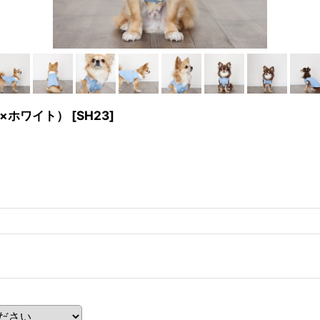
×ホワイト）
[
SH23
]