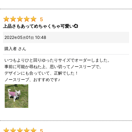
5
上品さもあってめちゃくちゃ可愛い💞
2022
05
01
10:48
年
月
日
購入者
さん
いつもよりひと回りゆったりサイズでオーダーしました。
事前に可能か尋ねた上、思い切ってノースリーブで。
デザインにも合っていて、正解でした！
ノースリーブ、おすすめです♪
5