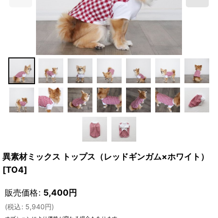
異素材ミックス トップス（レッドギンガム×ホワイト）
[
TO4
]
販売価格
:
5,400
円
(
税込
:
5,940
円
)