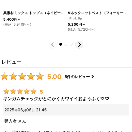
異素材ミックス トップス（ネイビーギンガム×ホワイト）
[
TO5
]
Vネックニットベスト（フォーキーモカ）
5,400
円
～
(
税込
:
5,940
円
～
)
5,200
円
～
(
税込
:
5,720
円
～
)
レビュー
5.00
5
件のレビュー
5
ギンガムチェックがとにかくカワイイおようふく♡♡
2025
06
06
21:45
年
月
日
購入者
さん