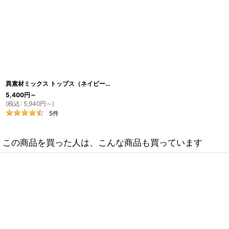
異素材ミックス トップス（ネイビーギンガム×ホワイト）
[
TO5
]
5,400
円
～
(
税込
:
5,940
円
～
)
5
件
この商品を買った人は、こんな商品も買っています