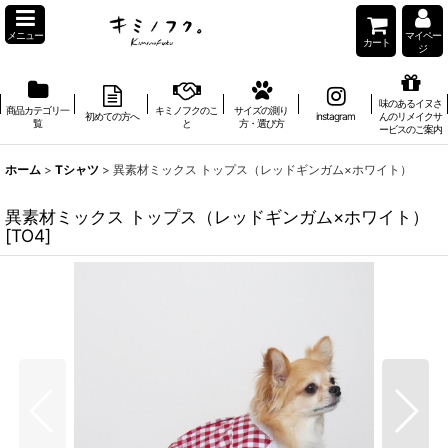
メニュー
マイペー
カート
ジ
味のあるイヌさ
商品カテゴリ一
キミノフクのこ
サイズの測り
初めての方へ
instagram
んのリメイクサ
覧
と
方・選び方
ービスのご案内
ホーム
>
Tシャツ
>
異素材ミックス トップス（レッドギンガム×ホワイト）
異素材ミックス トップス（レッドギンガム×ホワイト）
[
TO4
]