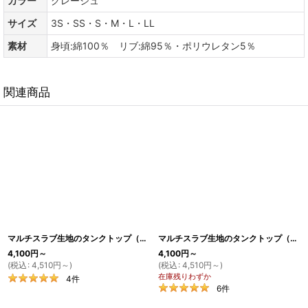
カラー
グレージュ
サイズ
3S・SS・S・M・L・LL
素材
身頃:綿100％ リブ:綿95％・ポリウレタン5％
関連商品
マルチスラブ生地のタンクトップ（生成り）
[
TA16
]
マルチスラブ生地のタンクトップ（スモークブルー）
4,100
円
～
4,100
円
～
(
税込
:
4,510
円
～
)
(
税込
:
4,510
円
～
)
在庫残りわずか
4
件
6
件