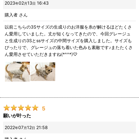
2023
02
13
16:43
年
月
日
購入者
さん
以前こちらの3Sサイズの生成りのお洋服を糸が解けるほどたくさ
ん愛用していました。丈が短くなってきたので、今回グレージュ
と生成りの3Sとssサイズの中間サイズを購入しました。サイズも
ぴったりで、グレージュの落ち着いた色みも素敵です♪またたくさ
ん愛用させていただきますね(*^^*)♡
5
願いが叶った
2022
07
12
21:58
年
月
日