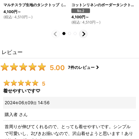
マルチスラブ生地のタンクトップ（生成り）
[
TA16
]
コットンリネンのボーダータンクトップ（生成り×ホワイトボーダー）
4,100
円
～
(
税込
:
4,510
円
～
)
4,100
円
～
(
税込
:
4,510
円
～
)
レビュー
5.00
7
件のレビュー
5
着せやすいです♡
2024
06
09
14:56
年
月
日
購入者
さん
首周りが伸びてくれるので、とっても着せやすいです。シンプル
で可愛いし、2ぴきお揃いなので、沢山着せようと思います！あり