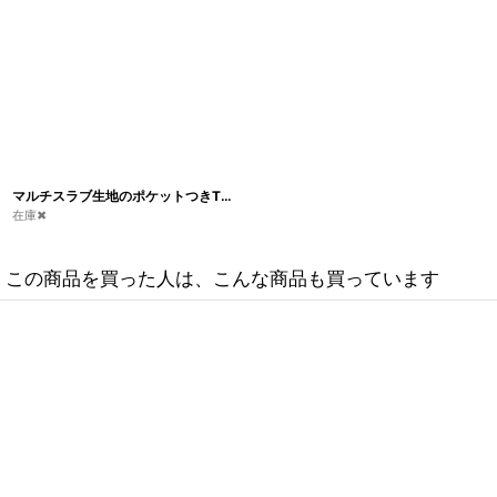
マルチスラブ生地のポケットつきTシャツ（グレージュ）
[
TS18
]
在庫✖
この商品を買った人は、こんな商品も買っています