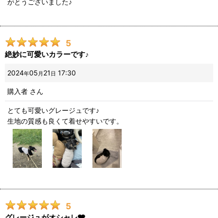
がとうございました♪
5
絶妙に可愛いカラーです♪
2024
05
21
17:30
年
月
日
購入者
さん
とても可愛いグレージュです♪
生地の質感も良くて着せやすいです。
5
グレージュがオシャレ🩶