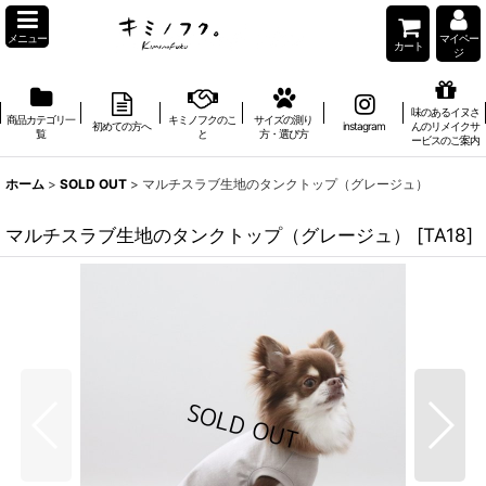
メニュー
マイペー
カート
ジ
味のあるイヌさ
商品カテゴリ一
キミノフクのこ
サイズの測り
初めての方へ
instagram
んのリメイクサ
覧
と
方・選び方
ービスのご案内
ホーム
>
SOLD OUT
>
マルチスラブ生地のタンクトップ（グレージュ）
マルチスラブ生地のタンクトップ（グレージュ）
[
TA18
]