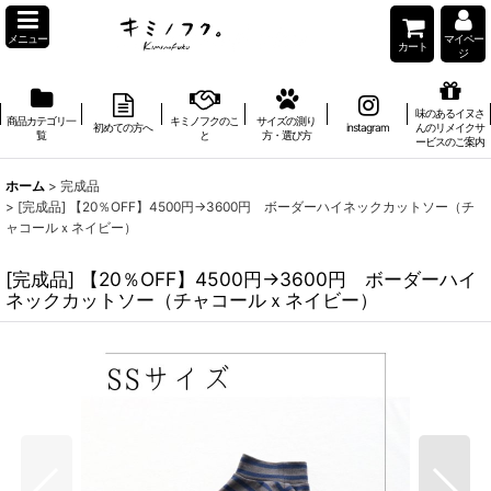
メニュー
マイペー
カート
ジ
味のあるイヌさ
商品カテゴリ一
キミノフクのこ
サイズの測り
初めての方へ
instagram
んのリメイクサ
覧
と
方・選び方
ービスのご案内
ホーム
>
完成品
>
[完成品] 【20％OFF】4500円→3600円 ボーダーハイネックカットソー（チ
ャコールｘネイビー）
[完成品] 【20％OFF】4500円→3600円 ボーダーハイ
ネックカットソー（チャコールｘネイビー）