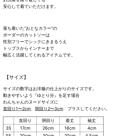
安心して着ていただけます。
落ち着いた“おとなカラー”の
ボーダーのカットソーは
性別フリーでシックにきまるうえ
トップスからインナーまで
幅広く活躍してくれるアイテムです。
【サイズ】
サイズの数字はお洋服の仕上がりのサイズです。
動きやすいよう『ゆとり分』を足す場合
わんちゃんのヌードサイズに
首回り1〜2cm
、
胴回り2〜3cm
プラスしてください。
首回り
胴回り
着丈
袖丈
3S
17cm
26cm
18cm
4cm
SS
20cm
30cm
20cm
4.5cm