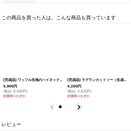
この商品を買った人は、こんな商品も買っています
[完成品] ワッフル生地のハイネックカットソー（トープ）
[完成品] ラグランカットソー（生成り×ネイビー）
5,900
円
4,200
円
(
税込
:
6,490
円
)
(
税込
:
4,620
円
)
在庫残りわずか
在庫残りわずか
レビュー