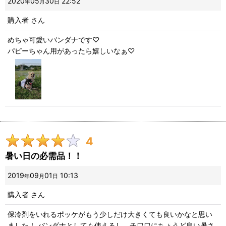
2020
05
30
22:52
年
月
日
購入者
さん
めちゃ可愛いバンダナです♡
パピーちゃん用があったら嬉しいなぁ♡
4
暑い日の必需品！！
2019
09
01
10:13
年
月
日
購入者
さん
保冷剤をいれるポッケがもう少しだけ大きくても良いかなと思い
ました！ バンダナとしても使えるし、チワワにちょうど良い暑さ