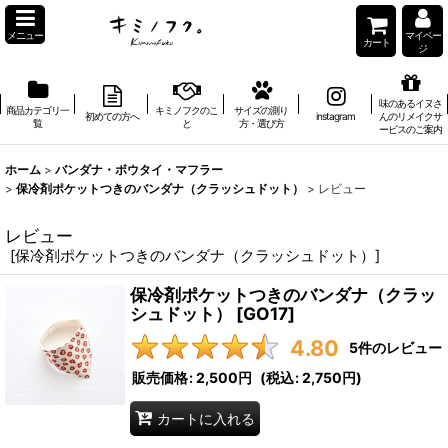
メニュー
マイペー
カート
ジ
味のあるイヌさ
商品カテゴリ一
キミノフクのこ
サイズの測り
初めての方へ
instagram
んのリメイクサ
覧
と
方・選び方
ービスのご案内
ホーム
>
バンダナ・ボウタイ・マフラー
>
保冷剤ポケットつきのバンダナ（クラッシュドット）
>
レビュー
レビュー
[
保冷剤ポケットつきのバンダナ（クラッシュドット）
]
保冷剤ポケットつきのバンダナ（クラッ
シュドット）
[
GO17
]
4.80
5
件のレビュー
販売価格
:
2,500円
(
税込
:
2,750円
)
カートに入れる