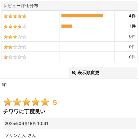
レビュー評価分布
4
件
1
件
0
件
0
件
0
件
表示順変更
閉じる
5
件
レビュー検索
:
5
期間
:
チワワに丁度良い
画像
:
2025
06
18
10:41
年
月
日
プリンたん
さん