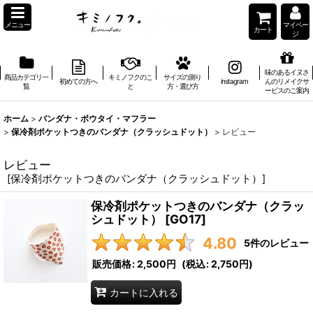
メニュー
マイペー
カート
ジ
味のあるイヌさ
商品カテゴリ一
キミノフクのこ
サイズの測り
初めての方へ
instagram
んのリメイクサ
覧
と
方・選び方
ービスのご案内
ホーム
>
バンダナ・ボウタイ・マフラー
>
保冷剤ポケットつきのバンダナ（クラッシュドット）
>
レビュー
レビュー
[
保冷剤ポケットつきのバンダナ（クラッシュドット）
]
保冷剤ポケットつきのバンダナ（クラッ
シュドット）
[
GO17
]
4.80
5
件のレビュー
販売価格
:
2,500円
(
税込
:
2,750円
)
カートに入れる