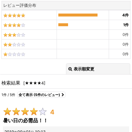
レビュー評価分布
4
件
1
件
0
件
0
件
0
件
表示順変更
閉じる
検索結果
[
★★★★4
]
レビュー検索
:
1
件
/
5
件
全て表示
(5件のレビュー)
期間
:
4
画像
:
暑い日の必需品！！
2019
09
01
10:13