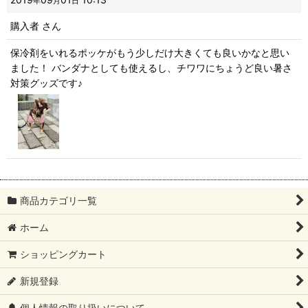
星の数
:
年
月
日
購入者
さん
並び順
:
保冷剤をいれるポッケがもう少しだけ大きくても良いかなと思い
ました！ バンダナとしても使えるし、チワワにちょうど良い暑さ
絞り込む
対策グッズです♪
商品カテゴリ一覧
ホーム
ショッピングカート
新規登録
個人情報の取り扱いについて