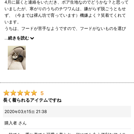
4月に届くと連絡をいただき、ボア生地なのでどうかな？と思って
いましたが、寒がりのうちのチワワんは、嫌がらず脱ごうともせ
ず、（今までは裸ん坊で育っています）機嫌よく？笑着てくれて
います。
うちは、フードが苦手なようですので、フードがないものを選び
ました！胸元のワンポイントボタンが可愛いです！また可愛いお
...
続きを読む
洋服があれば購入します！
5
長く着られるアイテムですね
2020
03
15
21:38
年
月
日
購入者
さん