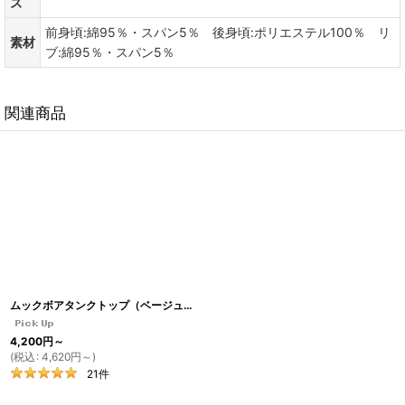
ズ
前身頃:綿95％・スパン5％ 後身頃:ポリエステル100％ リ
素材
ブ:綿95％・スパン5％
関連商品
ムックボアタンクトップ（ベージュ）
[
TA5
]
4,200
円
～
(
税込
:
4,620
円
～
)
21
件