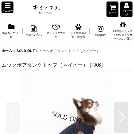
メニュー
マイペー
カート
ジ
味のあるイヌさ
商品カテゴリ一
キミノフクのこ
サイズの測り
初めての方へ
instagram
んのリメイクサ
覧
と
方・選び方
ービスのご案内
ホーム
>
SOLD OUT
>
ムックボアタンクトップ（ネイビー）
ムックボアタンクトップ（ネイビー）
[
TA6
]