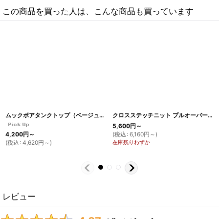
この商品を買った人は、こんな商品も買っています
ムックボアタンクトップ（ベージュ）
[
TA5
]
クロスステッチニット プルオーバー（ブラック×ホワイト）
5,600
円
～
(
税込
:
6,160
円
～
)
4,200
円
～
在庫残りわずか
(
税込
:
4,620
円
～
)
レビュー