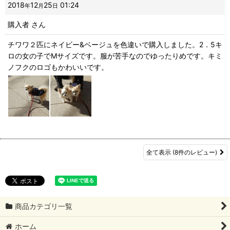
2018
12
25
01:24
年
月
日
購入者
さん
チワワ２匹にネイビー&ベージュを色違いで購入しました。2．5キ
ロの女の子でMサイズです。服が苦手なのでゆったりめです。キミ
ノフクのロゴもかわいいです。
全て表示
(8件のレビュー)
商品カテゴリ一覧
ホーム