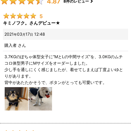
4.87
8
件のレビュー
5
キミノフク。さんデビュー★
2021
03
17
12:48
年
月
日
購入者
さん
3.7KGのぽちゃ体型女子に“MとLの中間サイズ”を、3.0KGのムチ
コロ体型男子にMサイズをオーダーしました。
少し手を通しにくく感じましたが、着せてしまえば丁度よいゆと
りがあります。
背中があたたかそうで、ボタンがとっても可愛いです。