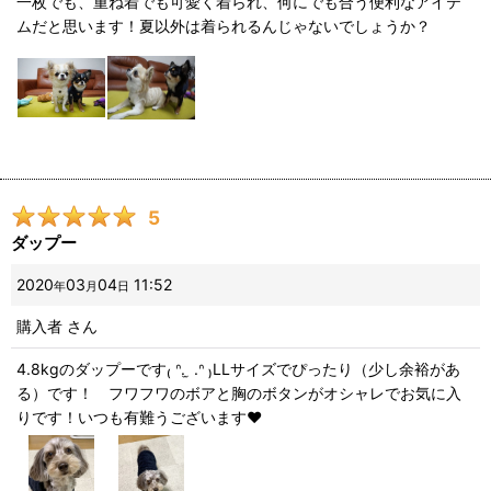
一枚でも、重ね着でも可愛く着られ、何にでも合う便利なアイテ
ムだと思います！夏以外は着られるんじゃないでしょうか？
5
ダップー
2020
03
04
11:52
年
月
日
購入者
さん
4.8kgのダップーです₍ ᐢ. ̫ .ᐢ ₎LLサイズでぴったり（少し余裕があ
る）です！ フワフワのボアと胸のボタンがオシャレでお気に入
りです！いつも有難うございます❤︎