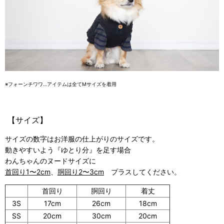
※フォーンチワワ…アイテムは全てMサイズを着用
【サイズ】
サイズの数字はお洋服の仕上がりのサイズです。
動きやすいよう『ゆとり分』を足す場合
わんちゃんのヌードサイズに
首回り1〜2cm
、
胴回り2〜3cm
プラスしてください。
首回り
胴回り
着丈
3S
17cm
26cm
18cm
SS
20cm
30cm
20cm