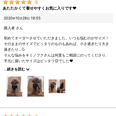
5
あたたかくて着せやすくお気に入りです❤️
2020
10
28
19:55
年
月
日
購入者
さん
初めてオーダーさせていただきました。いつも悩むのがサイズ！
そのままのサイズでピッタリのものもあれば、小さ過ぎたり大き
過ぎたり…💦
そんな悩みをキミノフクさんは何度もご相談にのってくださり、
手元に届いたサイズはピッタリ😊でした❤️
実際に試着出来ない状況でのオーダーなので、ご相談にのってい
...
続きを読む
ただけるのはとてもありがたかったです😊❤️ずっと気になってい
ながらオーダー出来ずにいましたが、今回お願いして本当に良か
ったです。ハルも私も大満足です。ありがとうございました🥰❤️