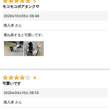
5
モコモコボアタンク♡
2020
10
05
06:48
年
月
日
購入者
さん
重ね着すると可愛いです♩
4
可愛いです
2020
04
10
08:10
年
月
日
購入者
さん