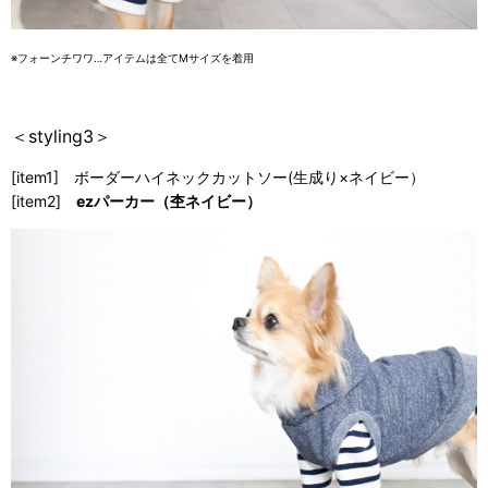
※フォーンチワワ…アイテムは全てMサイズを着用
＜styling3＞
[item1] ボーダーハイネックカットソー(生成り×ネイビー）
[item2]
ezパーカー（杢ネイビー）