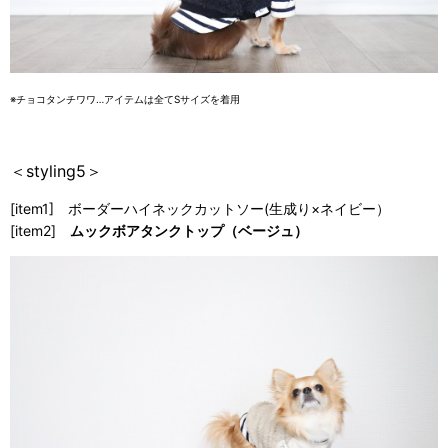
※チョコタンチワワ…アイテムは全てSサイズを着用
＜styling5＞
[item1] ボーダーハイネックカットソー(生成り×ネイビー）
[item2]
ムックボアタンクトップ（ベージュ）