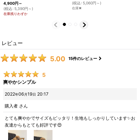
(
税込
:
5,060
円
～
)
4,900
円
～
在庫✖
(
税込
:
5,390
円
～
)
在庫残りわずか
レビュー
5.00
15
件のレビュー
5
爽やかシンプル
2022
06
19
20:17
年
月
日
購入者
さん
とても爽やかでサイズもピッタリ！生地もしっかりしています✨お
友達からもとても好評です😍