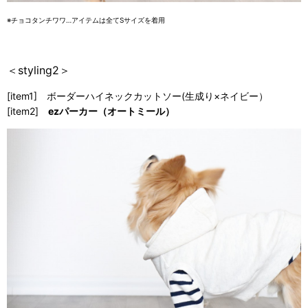
※チョコタンチワワ…アイテムは全てSサイズを着用
＜styling2＞
[item1] ボーダーハイネックカットソー(生成り×ネイビー）
[item2]
ezパーカー（オートミール）