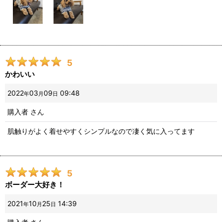
5
かわいい
2022
03
09
09:48
年
月
日
購入者
さん
肌触りがよく着せやすくシンプルなので凄く気に入ってます
5
ボーダー大好き！
2021
10
25
14:39
年
月
日