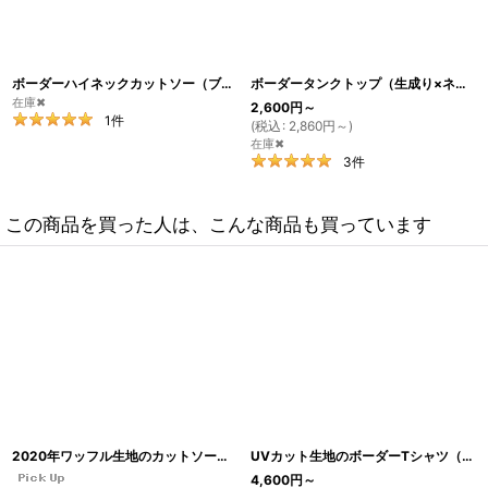
ボーダーハイネックカットソー（ブラック×ペールモス）
[
CU10
]
ボーダータンクトップ（生成り×ネイビー）
在庫✖
2,600
円
～
1
件
(
税込
:
2,860
円
～
)
在庫✖
3
件
この商品を買った人は、こんな商品も買っています
2020年ワッフル生地のカットソー（生成り）
[
CU19
]
UVカット生地のボーダーTシャツ（スカイブルー×オフホワイト）
4,600
円
～