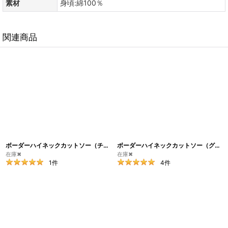
素材
身頃:綿100％
関連商品
ボーダーハイネックカットソー（チャコールｘネイビー）
[
CU3
]
ボーダーハイネックカットソー（グレイッシュカーキｘネイビー）
在庫✖
在庫✖
1
件
4
件