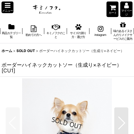
メニュー
マイペー
カート
ジ
味のあるイヌさ
商品カテゴリ一
キミノフクのこ
サイズの測り
初めての方へ
instagram
んのリメイクサ
覧
と
方・選び方
ービスのご案内
ホーム
>
SOLD OUT
>
ボーダーハイネックカットソー（生成り×ネイビー）
ボーダーハイネックカットソー（生成り×ネイビー）
[
CU1
]