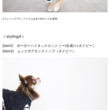
※フォーンチワワ…アイテムは全てMサイズを着用
＜styling4＞
[item1] ボーダーハイネックカットソー(生成り×ネイビー）
[item2] ムックボアタンクトップ（ネイビー）