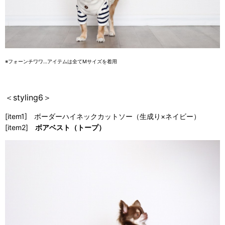
※フォーンチワワ…アイテムは全てMサイズを着用
＜styling6＞
[item1] ボーダーハイネックカットソー（生成り×ネイビー）
[item2]
ボアベスト（トープ）