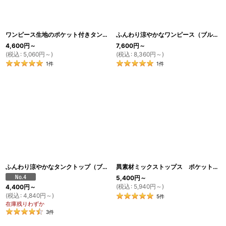
絞り込む
ワンピース生地のポケット付きタンクトップ／Tシャツ（ホワイト／グレー）
ふんわり涼やかなワンピース（ブルー×ホワイト）
4,600
円
～
7,600
円
～
(
税込
:
5,060
円
～
)
(
税込
:
8,360
円
～
)
1
件
1
件
ふんわり涼やかなタンクトップ（ブルー×ホワイト）
[
TA26
]
異素材ミックストップス ポケットデザイン（ストーンベージュ×ホワイト）
5,400
円
～
(
税込
:
5,940
円
～
)
4,400
円
～
(
税込
:
4,840
円
～
)
5
件
在庫残りわずか
3
件