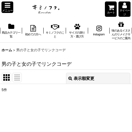
メニュー
マイペー
カート
ジ
味のあるイヌさ
商品カテゴリ一
キミノフクのこ
サイズの測り
初めての方へ
instagram
んのリメイクサ
覧
と
方・選び方
ービスのご案内
ホーム
>
男の子と女の子でリンクコーデ
男の子と女の子でリンクコーデ
表示順変更
閉じる
5
件
表示数
:
在庫あり
並び順
: