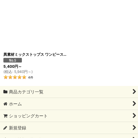
異素材ミックストップス ワンピースデザイン（ストーンベージュ×ホワイト）
[
T
5,400
円
～
(
税込
:
5,940
円
～
)
4
件
商品カテゴリ一覧
ホーム
ショッピングカート
新規登録